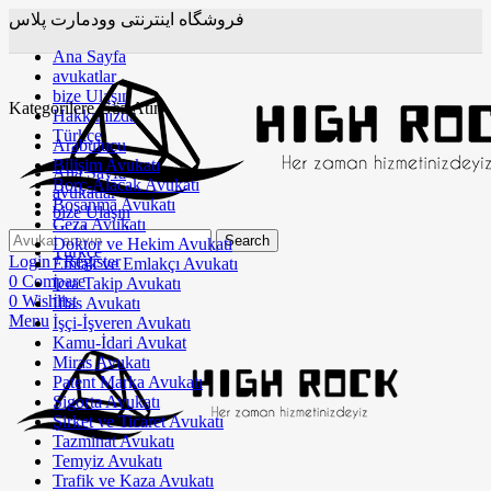
فروشگاه اینترنتی وودمارت پلاس
Ana Sayfa
avukatlar
bize Ulaşın
Kategorilere Göz Atın
Hakkımızda
Türkçe
Arabulucu
Bilişim Avukatı
Ana Sayfa
Borç-Alacak Avukatı
avukatlar
Boşanma Avukatı
bize Ulaşın
Ceza Avukatı
Hakkımızda
Search
Doktor ve Hekim Avukatı
Türkçe
Login / Register
Emlak ve Emlakçı Avukatı
0
Compare
İcra Takip Avukatı
0
Wishlist
İflas Avukatı
Menu
İşçi-İşveren Avukatı
Kamu-İdari Avukat
Miras Avukatı
Patent Marka Avukatı
Sigorta Avukatı
Şirket ve Ticaret Avukatı
Tazminat Avukatı
Temyiz Avukatı
Trafik ve Kaza Avukatı